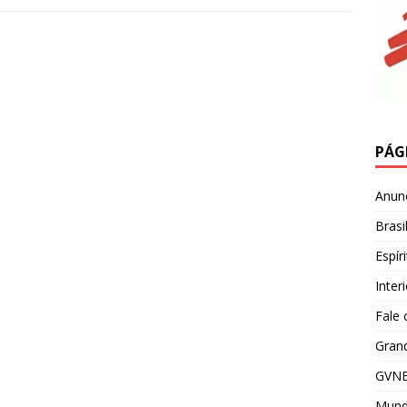
PÁG
Anun
Brasi
Espír
Inter
Fale
Grand
GVNE
Mun