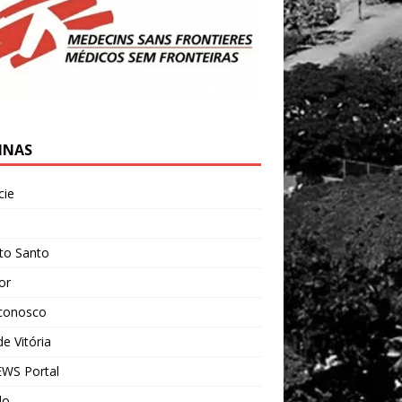
INAS
cie
l
ito Santo
ior
 conosco
e Vitória
WS Portal
do