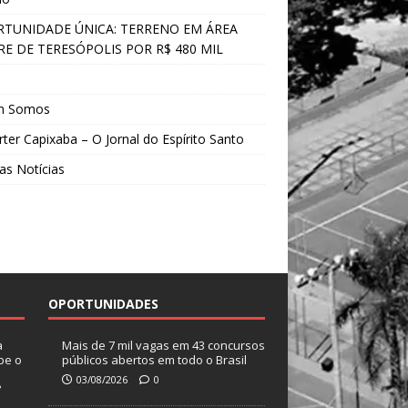
TUNIDADE ÚNICA: TERRENO EM ÁREA
E DE TERESÓPOLIS POR R$ 480 MIL
s
m Somos
ter Capixaba – O Jornal do Espírito Santo
as Notícias
OPORTUNIDADES
a
Mais de 7 mil vagas em 43 concursos
be o
públicos abertos em todo o Brasil
03/08/2026
0
?