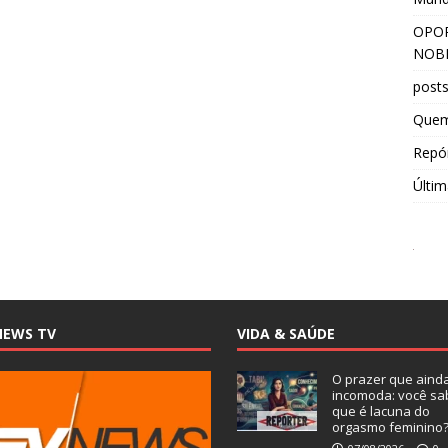
OPOR
NOBR
post
Que
Repór
Últim
NEWS TV
VIDA & SAÚDE
O prazer que aind
incomoda: você sa
que é lacuna do
orgasmo feminino