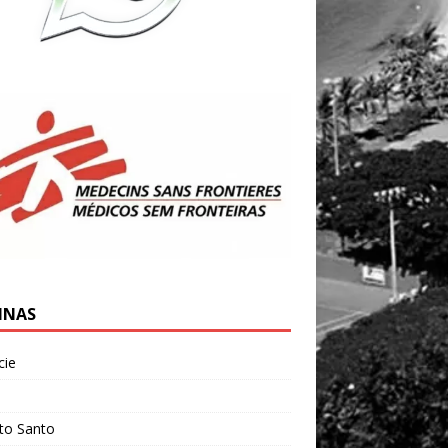
INAS
cie
l
ito Santo