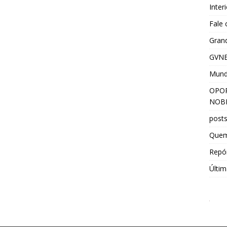
Inter
Fale
Grand
GVNE
Mun
OPOR
NOBR
post
Que
Repór
Últim