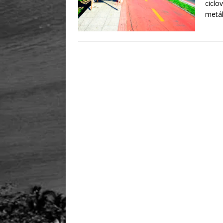
ciclo
metál