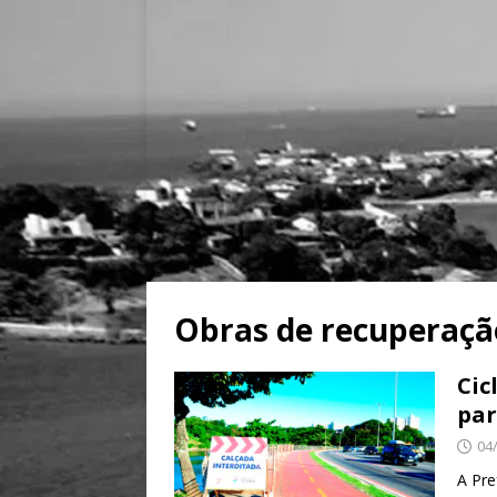
Obras de recuperaçã
Cic
par
04
A Pre