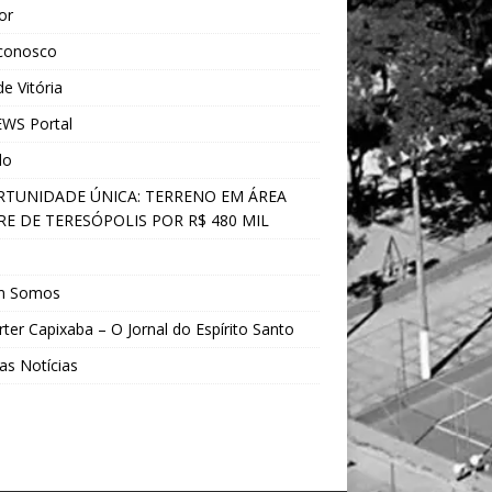
ior
 conosco
e Vitória
WS Portal
do
TUNIDADE ÚNICA: TERRENO EM ÁREA
E DE TERESÓPOLIS POR R$ 480 MIL
s
m Somos
ter Capixaba – O Jornal do Espírito Santo
as Notícias