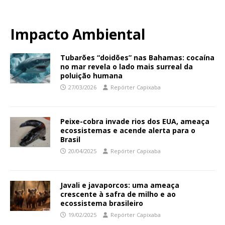
Impacto Ambiental
Tubarões “doidões” nas Bahamas: cocaína
no mar revela o lado mais surreal da
poluição humana
27/03/2026
Repórter Capixaba
Peixe-cobra invade rios dos EUA, ameaça
ecossistemas e acende alerta para o
Brasil
20/04/2025
Repórter Capixaba
Javali e javaporcos: uma ameaça
crescente à safra de milho e ao
ecossistema brasileiro
19/02/2025
Repórter Capixaba