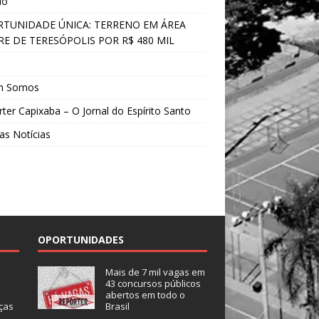
do
TUNIDADE ÚNICA: TERRENO EM ÁREA
E DE TERESÓPOLIS POR R$ 480 MIL
s
m Somos
ter Capixaba – O Jornal do Espírito Santo
as Notícias
OPORTUNIDADES
Mais de 7 mil vagas em
43 concursos públicos
abertos em todo o
ças
Brasil