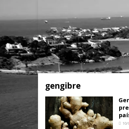
gengibre
Gen
pre
paí
10/