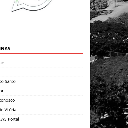
INAS
cie
l
ito Santo
ior
 conosco
e Vitória
WS Portal