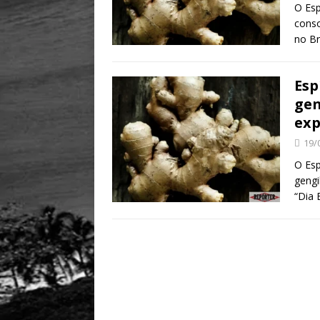
O Esp
conso
no Br
Esp
gen
exp
19/
O Esp
gengi
“Dia 