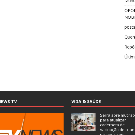
Mun
OPOR
NOBR
post
Que
Repór
Últim
NEWS TV
VIDA & SAÚDE
Serra abre mutirão
para atualizar
caderneta de
vacinação de crian
e jovens sem