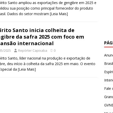
írito Santo ampliou as exportações de gengibre em 2025 e
lidou sua posição como principal fornecedor do produto
asil. Dados do setor mostram
[Leia Mais]
írito Santo inicia colheita de
gibre da safra 2025 com foco em
ansão internacional
PÁG
05/2025
Repórter Capixaba
0
Anun
írito Santo, líder nacional na produção e exportação de
Brasi
bre, deu início à colheita da safra 2025 em maio. O evento
Especial da
[Leia Mais]
Espír
Inter
Fale
Grand
GVNE