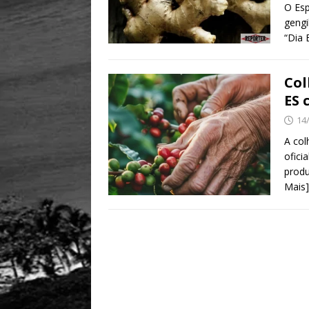
O Esp
gengi
“Dia 
Col
ES 
14
A col
ofici
produ
Mais]