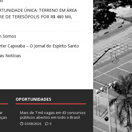
do
TUNIDADE ÚNICA: TERRENO EM ÁREA
E DE TERESÓPOLIS POR R$ 480 MIL
s
m Somos
ter Capixaba – O Jornal do Espírito Santo
as Notícias
OPORTUNIDADES
ar
Mais de 7 mil vagas em 43 concursos
nças
públicos abertos em todo o Brasil
03/08/2026
0