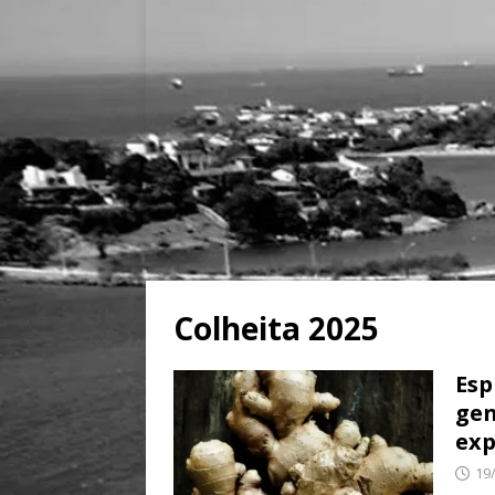
Colheita 2025
Esp
gen
exp
19