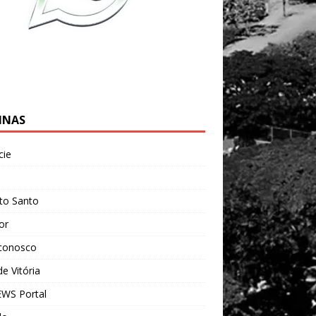
INAS
cie
l
ito Santo
ior
 conosco
e Vitória
WS Portal