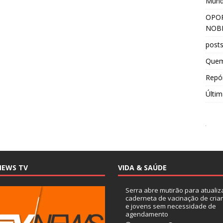
Mun
OPOR
NOBR
post
Que
Repór
Últim
NEWS TV
VIDA & SAÚDE
Serra abre mutirão para atualiz
caderneta de vacinação de cria
e jovens sem necessidade de
agendamento