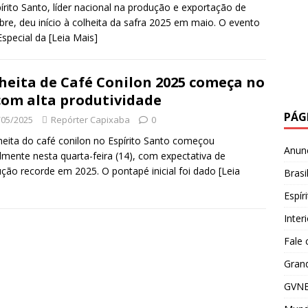
írito Santo, líder nacional na produção e exportação de
bre, deu início à colheita da safra 2025 em maio. O evento
Especial da
[Leia Mais]
heita de Café Conilon 2025 começa no
com alta produtividade
PÁG
/05/2025
Repórter Capixaba
0
heita do café conilon no Espírito Santo começou
Anun
almente nesta quarta-feira (14), com expectativa de
ção recorde em 2025. O pontapé inicial foi dado
[Leia
Brasi
Espír
Inter
Fale
Grand
GVNE