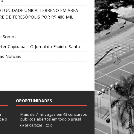
do
TUNIDADE ÚNICA: TERRENO EM ÁREA
E DE TERESÓPOLIS POR R$ 480 MIL
s
m Somos
ter Capixaba – O Jornal do Espírito Santo
as Notícias
OPORTUNIDADES
a
Mais de 7 mil vagas em 43 concursos
be o
públicos abertos em todo o Brasil
03/08/2026
0
?