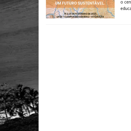
o cen
educa