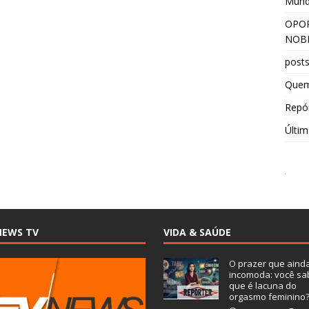
Mun
OPOR
NOBR
post
Que
Repór
Últim
NEWS TV
VIDA & SAÚDE
O prazer que aind
incomoda: você sa
que é lacuna do
orgasmo feminino