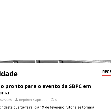
lidade
REC
o pronto para o evento da SBPC em
ória
/02/2025
Repórter Capixaba
0
tir desta quarta-feira, dia 19 de fevereiro, Vitória se tornará