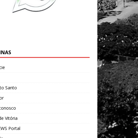
INAS
cie
l
ito Santo
ior
 conosco
e Vitória
WS Portal