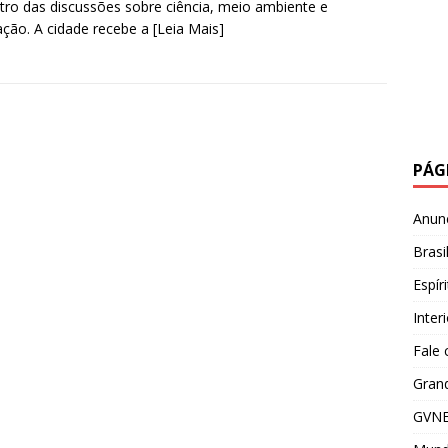
tro das discussões sobre ciência, meio ambiente e
ção. A cidade recebe a
[Leia Mais]
PÁG
Anun
Brasi
Espír
Inter
Fale
Grand
GVNE