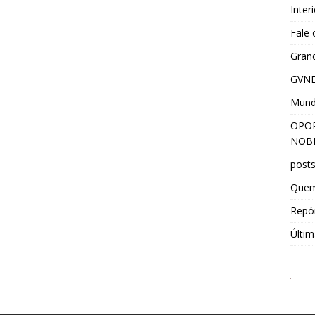
Inter
Fale
Grand
GVNE
Mun
OPOR
NOBR
post
Que
Repór
Últim