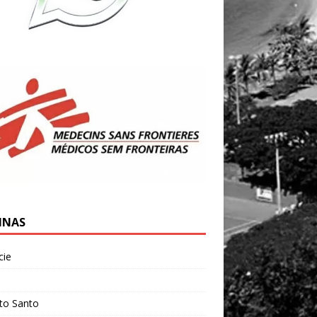
INAS
cie
l
ito Santo