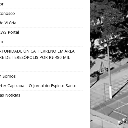
ior
 conosco
e Vitória
WS Portal
do
TUNIDADE ÚNICA: TERRENO EM ÁREA
E DE TERESÓPOLIS POR R$ 480 MIL
s
m Somos
ter Capixaba – O Jornal do Espírito Santo
as Notícias