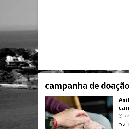
campanha de doaçã
Asi
cam
30
O Asi