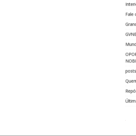
Inter
Fale
Grand
GVNE
Mun
OPOR
NOBR
post
Que
Repór
Últim