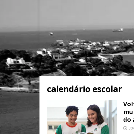
calendário escolar
Vol
mun
do 
30