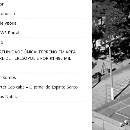
ior
 conosco
e Vitória
WS Portal
do
TUNIDADE ÚNICA: TERRENO EM ÁREA
E DE TERESÓPOLIS POR R$ 480 MIL
s
m Somos
ter Capixaba – O Jornal do Espírito Santo
as Notícias