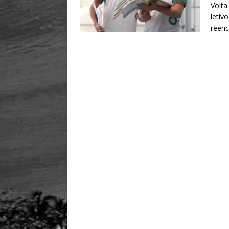
Volta
letiv
reen