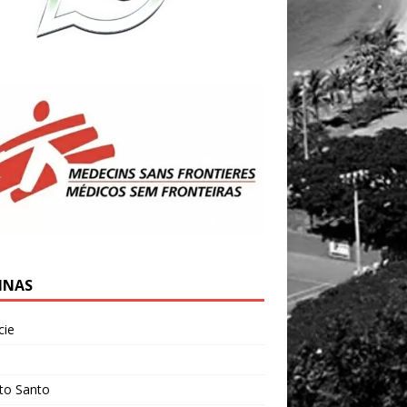
INAS
cie
l
ito Santo