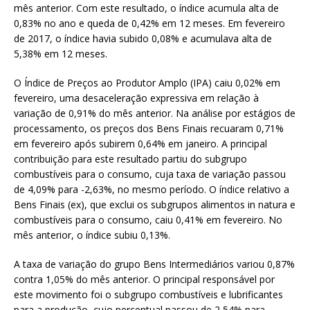
s
l
e
mês anterior. Com este resultado, o índice acumula alta de
0,83% no ano e queda de 0,42% em 12 meses. Em fevereiro
A
de 2017, o índice havia subido 0,08% e acumulava alta de
p
5,38% em 12 meses.
p
O Índice de Preços ao Produtor Amplo (IPA) caiu 0,02% em
fevereiro, uma desaceleração expressiva em relação à
variação de 0,91% do mês anterior. Na análise por estágios de
processamento, os preços dos Bens Finais recuaram 0,71%
em fevereiro após subirem 0,64% em janeiro. A principal
contribuição para este resultado partiu do subgrupo
combustíveis para o consumo, cuja taxa de variação passou
de 4,09% para -2,63%, no mesmo período. O índice relativo a
Bens Finais (ex), que exclui os subgrupos alimentos in natura e
combustíveis para o consumo, caiu 0,41% em fevereiro. No
mês anterior, o índice subiu 0,13%.
A taxa de variação do grupo Bens Intermediários variou 0,87%
contra 1,05% do mês anterior. O principal responsável por
este movimento foi o subgrupo combustíveis e lubrificantes
para a produção, cujo percentual passou de 2,54% para