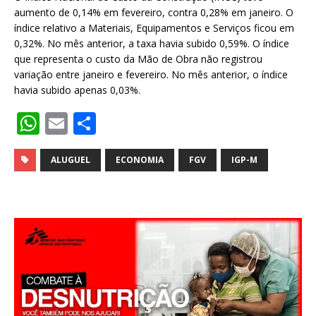
aumento de 0,14% em fevereiro, contra 0,28% em janeiro. O
índice relativo a Materiais, Equipamentos e Serviços ficou em
0,32%. No mês anterior, a taxa havia subido 0,59%. O índice
que representa o custo da Mão de Obra não registrou
variação entre janeiro e fevereiro. No mês anterior, o índice
havia subido apenas 0,03%.
W
E
S
h
m
h
at
ai
ar
ALUGUEL
ECONOMIA
FGV
IGP-M
s
l
e
A
p
p