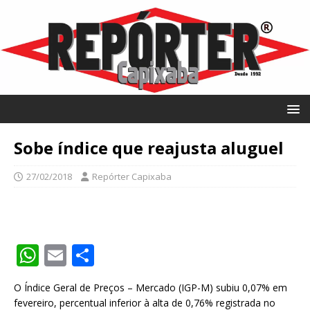
Sobe índice que reajusta aluguel
27/02/2018
Repórter Capixaba
W
E
S
h
m
h
O Índice Geral de Preços – Mercado (IGP-M) subiu 0,07% em
at
ai
ar
fevereiro, percentual inferior à alta de 0,76% registrada no