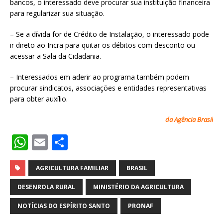
bancos, o interessado deve procurar sua instituição financeira
para regularizar sua situação.
– Se a dívida for de Crédito de Instalação, o interessado pode
ir direto ao Incra para quitar os débitos com desconto ou
acessar a Sala da Cidadania.
– Interessados em aderir ao programa também podem
procurar sindicatos, associações e entidades representativas
para obter auxílio.
da Agência Brasil
W
E
S
h
m
h
at
ai
ar
AGRICULTURA FAMILIAR
BRASIL
s
l
e
DESENROLA RURAL
MINISTÉRIO DA AGRICULTURA
A
NOTÍCIAS DO ESPÍRITO SANTO
PRONAF
p