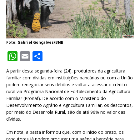
Foto: Gabriel Gonçalves/BNB
W
E
S
h
m
h
A partir desta segunda-feira (24), produtores da agricultura
at
ai
ar
familiar com dívidas em instituições bancárias ou com a União
s
l
e
podem renegociar seus débitos e voltar a acessar o crédito
rural via Programa Nacional de Fortalecimento da Agricultura
A
Familiar (Pronaf). De acordo com o Ministério do
p
Desenvolvimento Agrário e Agricultura Familiar, os descontos,
por meio do Desenrola Rural, são de até 96% no valor das
p
dívidas.
Em nota, a pasta informou que, com o início do prazo, os
produtores já podem procurar uma agência bancária para