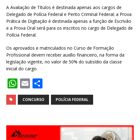
A Avaliação de Títulos é destinada apenas aos cargos de
Delegado de Polícia Federal e Perito Criminal Federal; a Prova
Prática de Digitação é destinada apenas a função de Escrivão
e a Prova Oral será para os inscritos no cargo de Delegado de
Polícia Federal.
Os aprovados e matriculados no Curso de Formação
Profissional devem receber auxílio financeiro, na forma da
legislação vigente, no valor de 50% do subsídio da classe
inicial do cargo.
W
E
S
h
m
h
at
ai
ar
CONCURSO
POLÍCIA FEDERAL
s
l
e
A
p