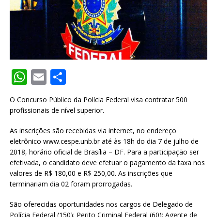
W
E
S
h
m
h
O Concurso Público da Polícia Federal visa contratar 500
at
ai
ar
profissionais de nível superior.
s
l
e
As inscrições são recebidas via internet, no endereço
A
eletrônico www.cespe.unb.br até às 18h do dia 7 de julho de
p
2018, horário oficial de Brasília – DF. Para a participação ser
efetivada, o candidato deve efetuar o pagamento da taxa nos
p
valores de R$ 180,00 e R$ 250,00. As inscrições que
terminariam dia 02 foram prorrogadas.
São oferecidas oportunidades nos cargos de Delegado de
Polícia Federal (150); Perito Criminal Federal (60); Agente de