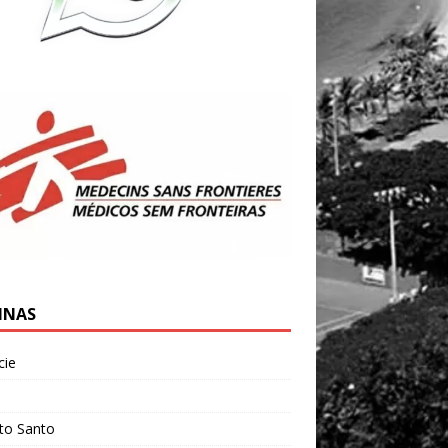
INAS
cie
l
ito Santo