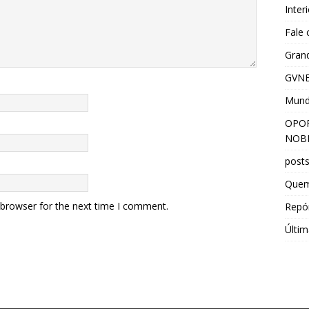
Inter
Fale
Grand
GVNE
Mun
OPOR
NOBR
post
Que
 browser for the next time I comment.
Repór
Últim