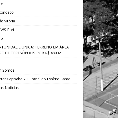
ior
 conosco
e Vitória
WS Portal
do
TUNIDADE ÚNICA: TERRENO EM ÁREA
E DE TERESÓPOLIS POR R$ 480 MIL
s
m Somos
ter Capixaba – O Jornal do Espírito Santo
as Notícias