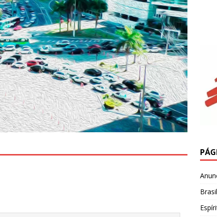
PÁG
Anun
Brasi
Espír