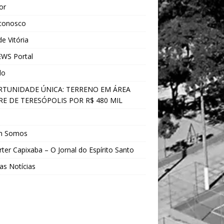
ior
 conosco
e Vitória
WS Portal
do
TUNIDADE ÚNICA: TERRENO EM ÁREA
E DE TERESÓPOLIS POR R$ 480 MIL
s
m Somos
ter Capixaba – O Jornal do Espírito Santo
as Notícias