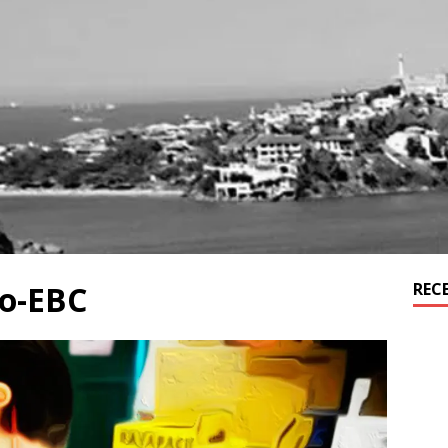
go-EBC
REC