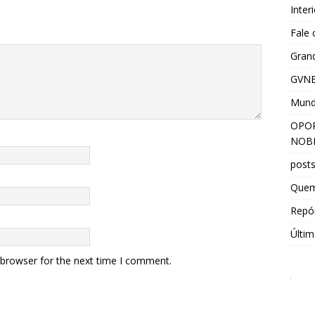
Inter
Fale
Grand
GVNE
Mun
OPOR
NOBR
post
Que
Repór
Últim
 browser for the next time I comment.