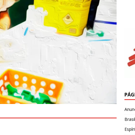
PÁG
Anun
Brasi
Espír