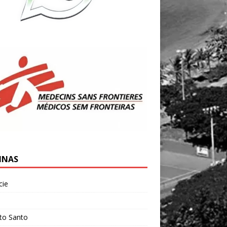
INAS
cie
l
ito Santo