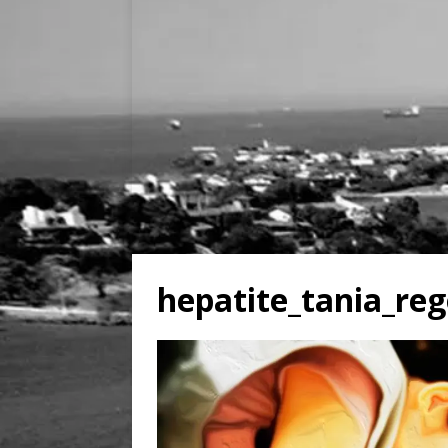
hepatite_tania_re