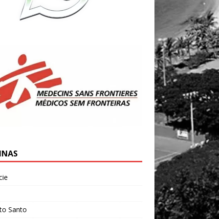
INAS
cie
l
ito Santo