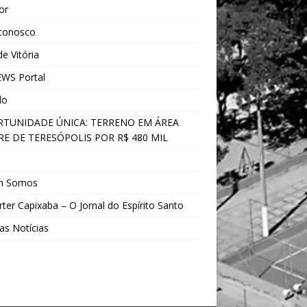
ior
 conosco
e Vitória
WS Portal
do
TUNIDADE ÚNICA: TERRENO EM ÁREA
E DE TERESÓPOLIS POR R$ 480 MIL
s
m Somos
ter Capixaba – O Jornal do Espírito Santo
as Notícias