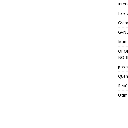
Inter
Fale
Grand
GVNE
Mun
OPOR
NOBR
post
Que
Repór
Últim