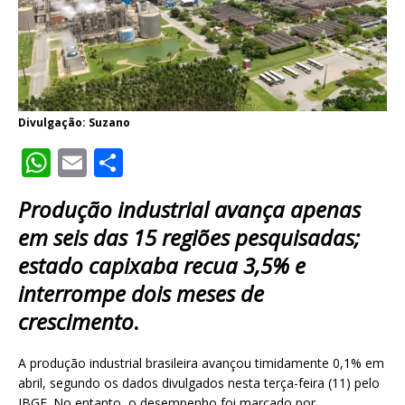
Divulgação: Suzano
W
E
S
h
m
h
Produção industrial avança apenas
at
ai
ar
em seis das 15 regiões pesquisadas;
s
l
e
estado capixaba recua 3,5% e
A
interrompe dois meses de
p
crescimento
.
p
A produção industrial brasileira avançou timidamente 0,1% em
abril, segundo os dados divulgados nesta terça-feira (11) pelo
IBGE. No entanto, o desempenho foi marcado por