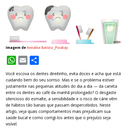
Imagem de
Annalise Batista
_
Pixabay
W
E
S
h
m
h
Você escova os dentes direitinho, evita doces e acha que está
at
ai
ar
cuidando bem do seu sorriso. Mas e se o problema estiver
s
l
e
justamente nas pequenas atitudes do dia a dia — da caneta
entre os dentes ao café da manhã prolongado? O desgaste
A
silencioso do esmalte, a sensibilidade e o risco de cárie vêm
p
de hábitos tão banais que passam despercebidos. Neste
artigo, veja quais comportamentos mais prejudicam sua
p
saúde bucal e como corrigi-los antes que o prejuízo seja
visível.