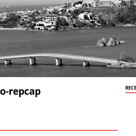
o-repcap
REC