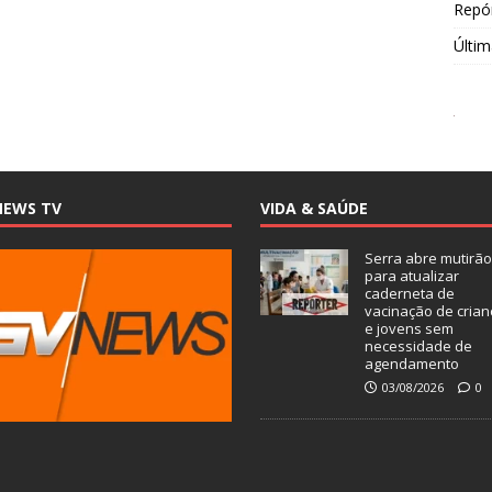
Repór
Últim
NEWS TV
VIDA & SAÚDE
Serra abre mutirão
para atualizar
caderneta de
vacinação de crian
e jovens sem
necessidade de
agendamento
03/08/2026
0