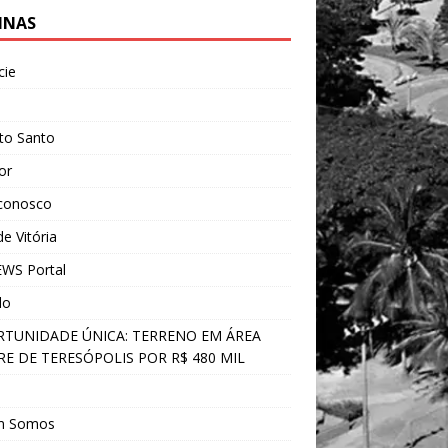
INAS
cie
l
ito Santo
ior
 conosco
e Vitória
WS Portal
do
TUNIDADE ÚNICA: TERRENO EM ÁREA
E DE TERESÓPOLIS POR R$ 480 MIL
s
m Somos