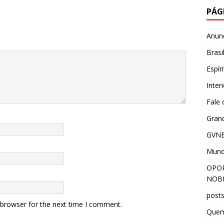
PÁG
Anun
Brasi
Espír
Inter
Fale
Grand
GVNE
Mun
OPOR
NOBR
post
 browser for the next time I comment.
Que