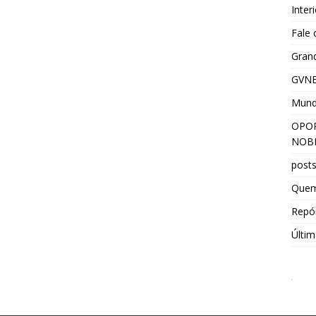
Inter
Fale
Grand
GVNE
Mun
OPOR
NOBR
post
Que
Repór
Últim