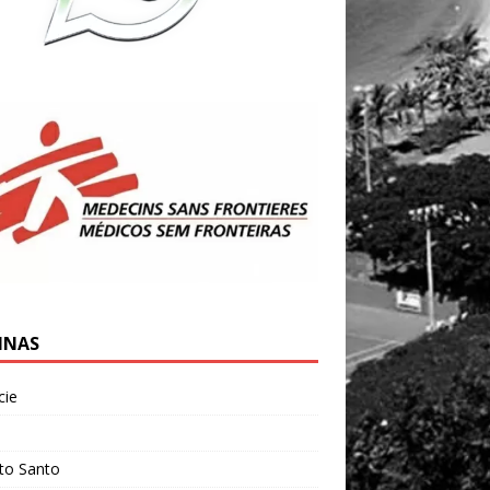
INAS
cie
l
ito Santo