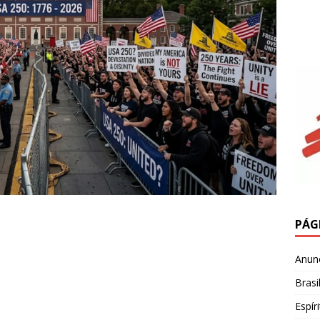
PÁG
Anun
Brasi
Espír