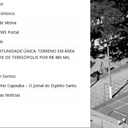
ior
 conosco
e Vitória
WS Portal
do
TUNIDADE ÚNICA: TERRENO EM ÁREA
E DE TERESÓPOLIS POR R$ 480 MIL
s
m Somos
ter Capixaba – O Jornal do Espírito Santo
as Notícias