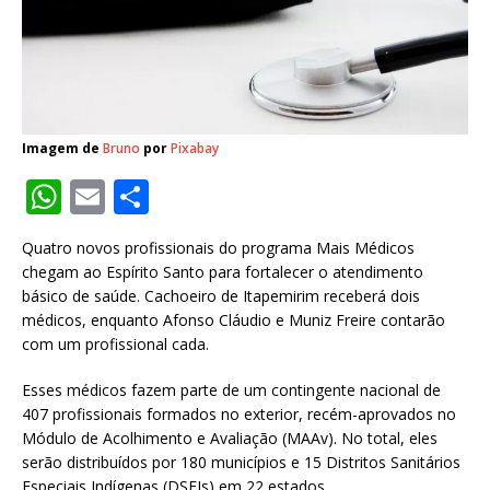
Imagem de
Bruno
por
Pixabay
W
E
S
h
m
h
Quatro novos profissionais do programa Mais Médicos
at
ai
ar
chegam ao Espírito Santo para fortalecer o atendimento
s
l
e
básico de saúde. Cachoeiro de Itapemirim receberá dois
médicos, enquanto Afonso Cláudio e Muniz Freire contarão
A
com um profissional cada.
p
Esses médicos fazem parte de um contingente nacional de
p
407 profissionais formados no exterior, recém-aprovados no
Módulo de Acolhimento e Avaliação (MAAv). No total, eles
serão distribuídos por 180 municípios e 15 Distritos Sanitários
Especiais Indígenas (DSEIs) em 22 estados.