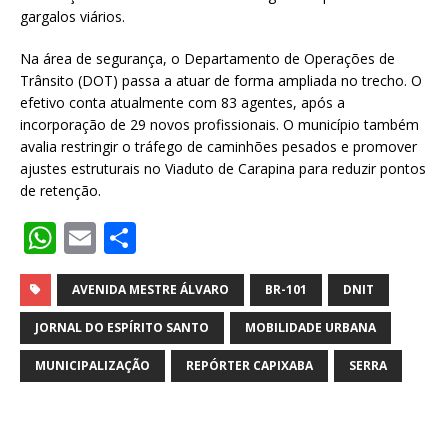
gargalos viários.
Na área de segurança, o Departamento de Operações de
Trânsito (DOT) passa a atuar de forma ampliada no trecho. O
efetivo conta atualmente com 83 agentes, após a
incorporação de 29 novos profissionais. O município também
avalia restringir o tráfego de caminhões pesados e promover
ajustes estruturais no Viaduto de Carapina para reduzir pontos
de retenção.
W
E
S
h
m
h
at
ai
ar
AVENIDA MESTRE ÁLVARO
BR-101
DNIT
s
l
e
JORNAL DO ESPÍRITO SANTO
MOBILIDADE URBANA
A
MUNICIPALIZAÇÃO
REPÓRTER CAPIXABA
SERRA
p
p