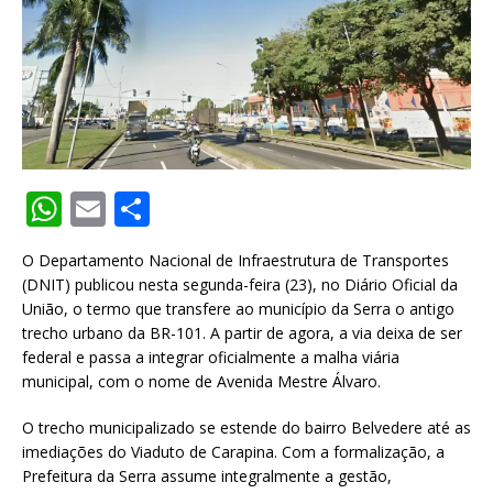
W
E
S
h
m
h
O Departamento Nacional de Infraestrutura de Transportes
at
ai
ar
(DNIT) publicou nesta segunda-feira (23), no Diário Oficial da
s
l
e
União, o termo que transfere ao município da Serra o antigo
trecho urbano da BR-101. A partir de agora, a via deixa de ser
A
federal e passa a integrar oficialmente a malha viária
p
municipal, com o nome de Avenida Mestre Álvaro.
p
O trecho municipalizado se estende do bairro Belvedere até as
imediações do Viaduto de Carapina. Com a formalização, a
Prefeitura da Serra assume integralmente a gestão,