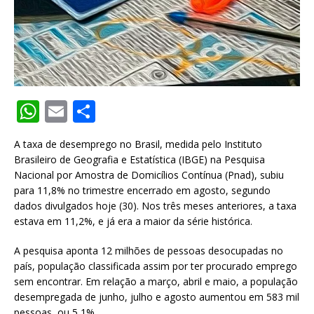
W
E
S
h
m
h
A taxa de desemprego no Brasil, medida pelo Instituto
at
ai
ar
Brasileiro de Geografia e Estatística (IBGE) na Pesquisa
s
l
e
Nacional por Amostra de Domicílios Contínua (Pnad), subiu
para 11,8% no trimestre encerrado em agosto, segundo
A
dados divulgados hoje (30). Nos três meses anteriores, a taxa
p
estava em 11,2%, e já era a maior da série histórica.
p
A pesquisa aponta 12 milhões de pessoas desocupadas no
país, população classificada assim por ter procurado emprego
sem encontrar. Em relação a março, abril e maio, a população
desempregada de junho, julho e agosto aumentou em 583 mil
pessoas, ou 5,1%.