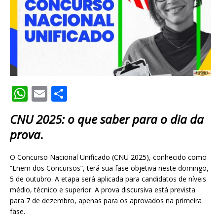
W
E
S
h
m
h
CNU 2025: o que saber para o dia da
at
ai
ar
prova
.
s
l
e
A
O Concurso Nacional Unificado (CNU 2025), conhecido como
p
“Enem dos Concursos”, terá sua fase objetiva neste domingo,
5 de outubro. A etapa será aplicada para candidatos de níveis
p
médio, técnico e superior. A prova discursiva está prevista
para 7 de dezembro, apenas para os aprovados na primeira
fase.