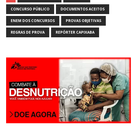
at
ai
ar
s
l
e
CONCURSO PÚBLICO
DOCUMENTOS ACEITOS
A
ENEM DOS CONCURSOS
PROVAS OBJETIVAS
p
REGRAS DE PROVA
REPÓRTER CAPIXABA
p