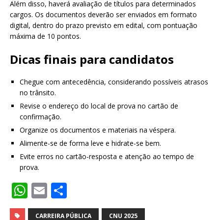
Além disso, haverá avaliação de títulos para determinados
cargos. Os documentos deverão ser enviados em formato
digital, dentro do prazo previsto em edital, com pontuação
máxima de 10 pontos.
Dicas finais para candidatos
Chegue com antecedência, considerando possíveis atrasos
no trânsito.
Revise o endereço do local de prova no cartão de
confirmação.
Organize os documentos e materiais na véspera.
Alimente-se de forma leve e hidrate-se bem.
Evite erros no cartão-resposta e atenção ao tempo de
prova.
W
E
S
h
m
h
CARREIRA PÚBLICA
CNU 2025