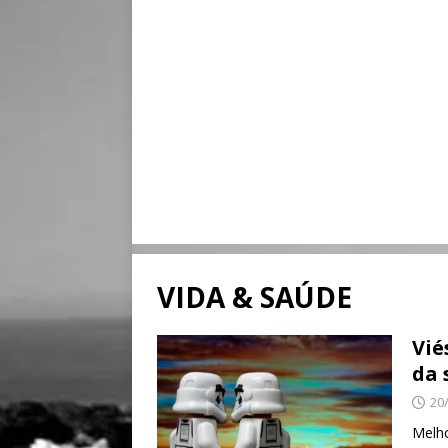
VIDA & SAÚDE
Vié
da 
20
Melho