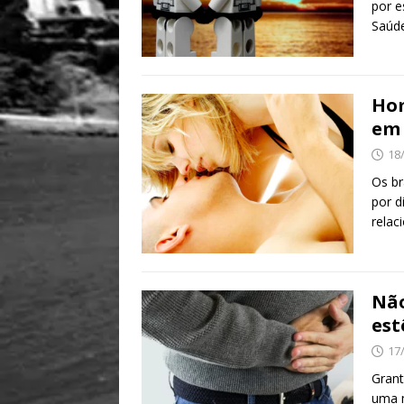
por e
Saúde
Hom
em 
18
Os br
por d
rela
Não
est
17
Gran
uma m