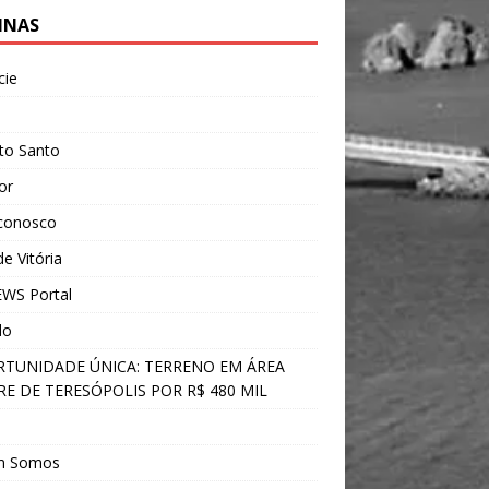
INAS
cie
l
ito Santo
ior
 conosco
e Vitória
WS Portal
do
TUNIDADE ÚNICA: TERRENO EM ÁREA
E DE TERESÓPOLIS POR R$ 480 MIL
s
m Somos