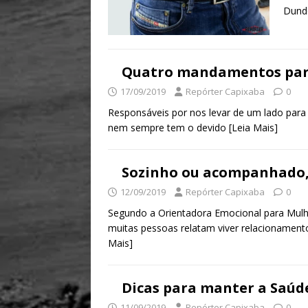
Dund
Quatro mandamentos para
17/09/2019
Repórter Capixaba
0
Responsáveis por nos levar de um lado para
nem sempre tem o devido
[Leia Mais]
Sozinho ou acompanhado, q
12/09/2019
Repórter Capixaba
0
Segundo a Orientadora Emocional para Mulh
muitas pessoas relatam viver relacionamen
Mais]
Dicas para manter a Saúde
11/09/2019
Repórter Capixaba
0