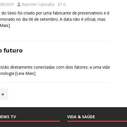
/09/2019
Repórter Capixaba
0
 do Sexo foi criado por uma fabricante de preservativos e é
orado no dia 06 de setembro. A data não é oficial, mas
 Mais]
o futuro
stão diretamente conectadas com dois fatores: a uma vida
cnologia
[Leia Mais]
»
NEWS TV
VIDA & SAÚDE