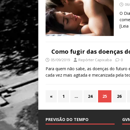
06
O Dia
comem
[Leia
Como fugir das doenças d
05/09/2019
Repórter Capixaba
0
Para quem não sabe, as doenças do futuro e
cada vez mais agitada e mecanizada pela te
«
1
…
24
25
26
PREVISÃO DO TEMPO
GV