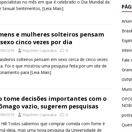
specialistas no mês em que é celebrado o Dia Mundial da
PÁG
 Sexual Sentimentos,
[Leia Mais]
Anun
Brasi
ens e mulheres solteiros pensam
Espír
sexo cinco vezes por dia
Inter
/09/2019
Repórter Capixaba
0
asileiros solteiros pensam em sexo cerca de cinco vezes
Fale
ia. Foi o que mostrou uma pesquisa feita por um site de
Grand
cionamento para
[Leia Mais]
GVNE
Mun
 tome decisões importantes com o
OPOR
ômago vazio, sugerem pesquisas
NOBR
/09/2019
Repórter Capixaba
0
post
t Hill Todos sabemos que comprar comida com fome é
Que
á ideia, mas uma nova pesquisa da Universidade de