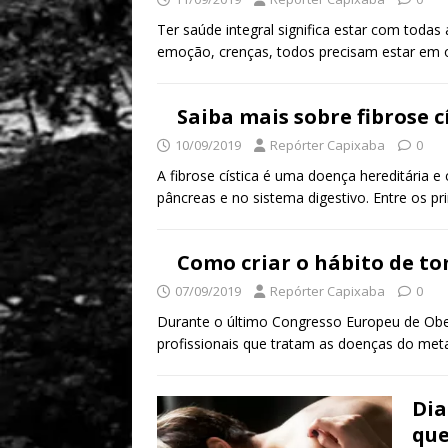
Ter saúde integral significa estar com todas 
emoção, crenças, todos precisam estar em
Saiba mais sobre fibrose c
10/09/2019
Repórter Capixaba
0
A fibrose cística é uma doença hereditária 
pâncreas e no sistema digestivo. Entre os pr
Como criar o hábito de t
07/09/2019
Repórter Capixaba
0
Durante o último Congresso Europeu de Obes
profissionais que tratam as doenças do me
Dia
que