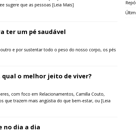
Repór
ee sugere que as pessoas
[Leia Mais]
Últim
 ter um pé saudável
 outro e por sustentar todo o peso do nosso corpo, os pés
ual o melhor jeito de viver?
eres, com foco em Relacionamentos, Camilla Couto,
tos que trazem mais angústia do que bem-estar, ou
[Leia
 no dia a dia