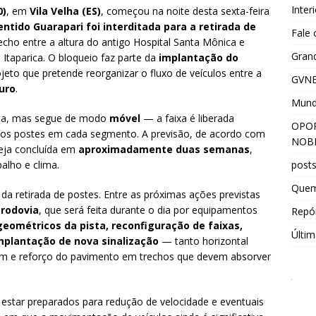
Inter
0)
, em
Vila Velha (ES)
, começou na noite desta sexta-feira
ntido Guarapari foi interditada para a retirada de
Fale
echo entre a altura do antigo Hospital Santa Mônica e
Grand
 Itaparica. O bloqueio faz parte da
implantação do
ojeto que pretende reorganizar o fluxo de veículos entre a
GVNE
uro
.
Mun
sta, mas segue de modo
móvel
— a faixa é liberada
OPOR
os postes em cada segmento. A previsão, de acordo com
NOBR
 seja concluída em
aproximadamente duas semanas
,
post
alho e clima.
Que
m da retirada de postes. Entre as próximas ações previstas
 rodovia
, que será feita durante o dia por equipamentos
Repór
geométricos da pista, reconfiguração de faixas,
Últim
mplantação de nova sinalização
— tanto horizontal
em e reforço do pavimento em trechos que devem absorver
estar preparados para redução de velocidade e eventuais