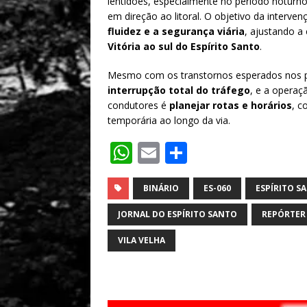
lentidões, especialmente no período noturno
em direção ao litoral. O objetivo da interve
fluidez e a segurança viária
, ajustando a 
Vitória ao sul do Espírito Santo
.
Mesmo com os transtornos esperados nos p
interrupção total do tráfego
, e a operaç
condutores é
planejar rotas e horários
, c
temporária ao longo da via.
W
E
S
h
m
h
at
ai
ar
BINÁRIO
ES-060
ESPÍRITO S
s
l
e
JORNAL DO ESPÍRITO SANTO
REPÓRTER
A
VILA VELHA
p
p