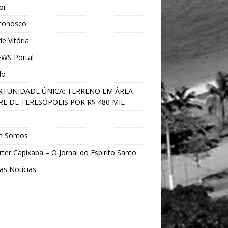
ior
 conosco
e Vitória
WS Portal
do
TUNIDADE ÚNICA: TERRENO EM ÁREA
E DE TERESÓPOLIS POR R$ 480 MIL
s
m Somos
ter Capixaba – O Jornal do Espírito Santo
as Notícias