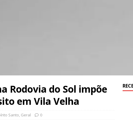
na Rodovia do Sol impõe
REC
sito em Vila Velha
írito Santo
,
Geral
0