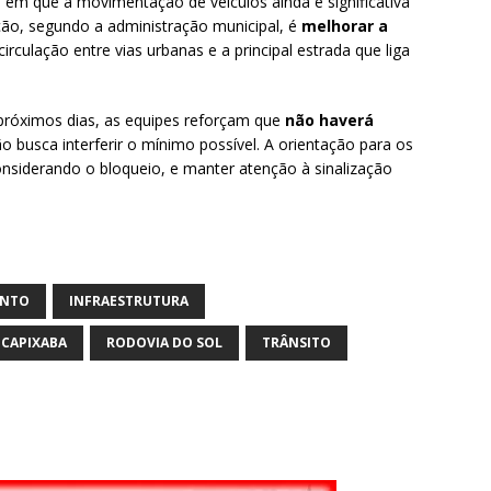
 em que a movimentação de veículos ainda é significativa
nção, segundo a administração municipal, é
melhorar a
circulação entre vias urbanas e a principal estrada que liga
róximos dias, as equipes reforçam que
não haverá
ão busca interferir o mínimo possível. A orientação para os
onsiderando o bloqueio, e manter atenção à sinalização
ANTO
INFRAESTRUTURA
 CAPIXABA
RODOVIA DO SOL
TRÂNSITO