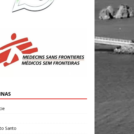
INAS
cie
l
ito Santo