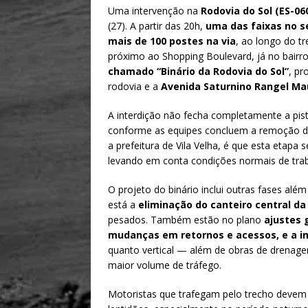
h
m
h
Uma intervenção na
Rodovia do Sol (ES-06
at
ai
ar
(27). A partir das 20h,
uma das faixas no se
s
l
e
mais de 100 postes na via
, ao longo do tr
próximo ao Shopping Boulevard, já no bairro
A
chamado “Binário da Rodovia do Sol”
, pr
p
rodovia e a
Avenida Saturnino Rangel Ma
p
A interdição não fecha completamente a pi
conforme as equipes concluem a remoção d
a prefeitura de Vila Velha, é que esta etapa
levando em conta condições normais de trab
O projeto do binário inclui outras fases alé
está a
eliminação do canteiro central da
pesados. Também estão no plano
ajustes 
mudanças em retornos e acessos, e a i
quanto vertical — além de obras de drenag
maior volume de tráfego.
Motoristas que trafegam pelo trecho devem 