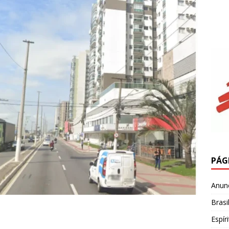
PÁG
Anun
Brasi
Espír