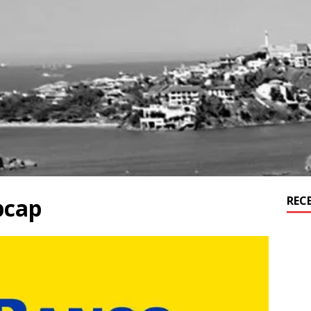
pcap
REC