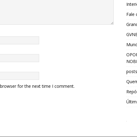
Inter
Fale
Grand
GVNE
Mun
OPOR
NOBR
post
Que
 browser for the next time I comment.
Repór
Últim