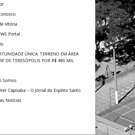
ior
 conosco
e Vitória
WS Portal
do
TUNIDADE ÚNICA: TERRENO EM ÁREA
E DE TERESÓPOLIS POR R$ 480 MIL
s
m Somos
ter Capixaba – O Jornal do Espírito Santo
as Notícias