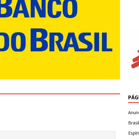
PÁG
Anun
Brasi
Espír