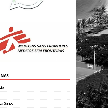
INAS
cie
l
ito Santo