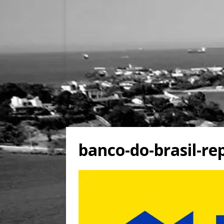
banco-do-brasil-re