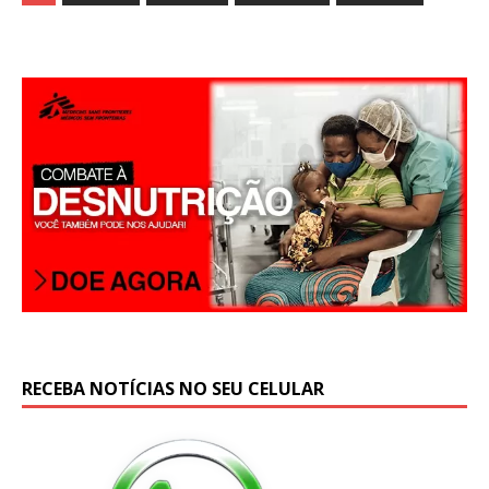
at
ai
ar
s
l
e
A
p
p
RECEBA NOTÍCIAS NO SEU CELULAR