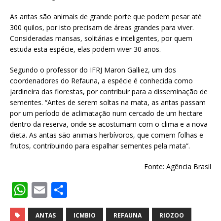
As antas são animais de grande porte que podem pesar até
300 quilos, por isto precisam de áreas grandes para viver.
Consideradas mansas, solitárias e inteligentes, por quem
estuda esta espécie, elas podem viver 30 anos.
Segundo o professor do IFRJ Maron Galliez, um dos
coordenadores do Refauna, a espécie é conhecida como
jardineira das florestas, por contribuir para a disseminação de
sementes. “Antes de serem soltas na mata, as antas passam
por um período de aclimatação num cercado de um hectare
dentro da reserva, onde se acostumam com o clima e a nova
dieta. As antas são animais herbívoros, que comem folhas e
frutos, contribuindo para espalhar sementes pela mata”.
Fonte: Agência Brasil
W
E
S
h
m
h
ANTAS
ICMBIO
REFAUNA
RIOZOO