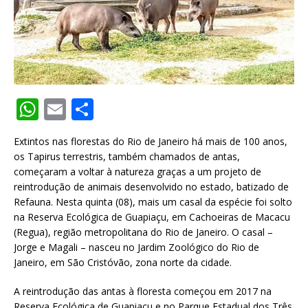
W
E
S
h
m
h
Extintos nas florestas do Rio de Janeiro há mais de 100 anos,
at
ai
ar
os Tapirus terrestris, também chamados de antas,
s
l
e
começaram a voltar à natureza graças a um projeto de
reintrodução de animais desenvolvido no estado, batizado de
A
Refauna. Nesta quinta (08), mais um casal da espécie foi solto
p
na Reserva Ecológica de Guapiaçu, em Cachoeiras de Macacu
(Regua), região metropolitana do Rio de Janeiro. O casal –
p
Jorge e Magali – nasceu no Jardim Zoológico do Rio de
Janeiro, em São Cristóvão, zona norte da cidade.
A reintrodução das antas à floresta começou em 2017 na
Reserva Ecológica de Guapiaçu e no Parque Estadual dos Três