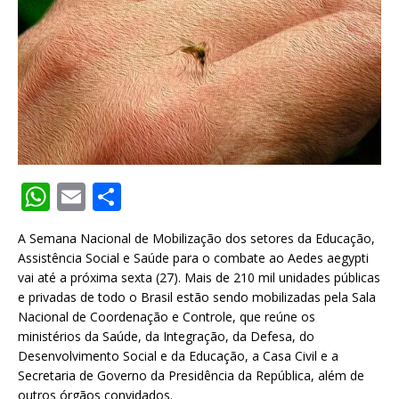
W
E
S
h
m
h
A Semana Nacional de Mobilização dos setores da Educação,
at
ai
ar
Assistência Social e Saúde para o combate ao Aedes aegypti
s
l
e
vai até a próxima sexta (27). Mais de 210 mil unidades públicas
e privadas de todo o Brasil estão sendo mobilizadas pela Sala
A
Nacional de Coordenação e Controle, que reúne os
p
ministérios da Saúde, da Integração, da Defesa, do
Desenvolvimento Social e da Educação, a Casa Civil e a
p
Secretaria de Governo da Presidência da República, além de
outros órgãos convidados.