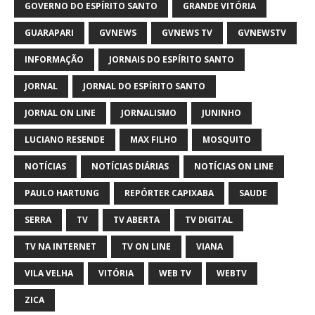
GOVERNO DO ESPÍRITO SANTO
GRANDE VITÓRIA
GUARAPARI
GVNEWS
GVNEWS TV
GVNEWSTV
INFORMAÇÃO
JORNAIS DO ESPÍRITO SANTO
JORNAL
JORNAL DO ESPÍRITO SANTO
JORNAL ON LINE
JORNALISMO
JUNINHO
LUCIANO RESENDE
MAX FILHO
MOSQUITO
NOTÍCIAS
NOTÍCIAS DIÁRIAS
NOTÍCIAS ON LINE
PAULO HARTUNG
REPÓRTER CAPIXABA
SAUDE
SERRA
TV
TV ABERTA
TV DIGITAL
TV NA INTERNET
TV ON LINE
VIANA
VILA VELHA
VITÓRIA
WEB TV
WEBTV
ZICA