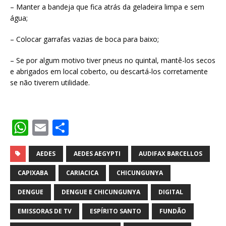
– Manter a bandeja que fica atrás da geladeira limpa e sem
água;
– Colocar garrafas vazias de boca para baixo;
– Se por algum motivo tiver pneus no quintal, mantê-los secos
e abrigados em local coberto, ou descartá-los corretamente
se não tiverem utilidade.
W
E
S
h
m
h
at
ai
ar
AEDES
AEDES AEGYPTI
AUDIFAX BARCELLOS
s
l
e
CAPIXABA
CARIACICA
CHICUNGUNYA
A
DENGUE
DENGUE E CHICUNGUNYA
DIGITAL
p
EMISSORAS DE TV
ESPÍRITO SANTO
FUNDÃO
p