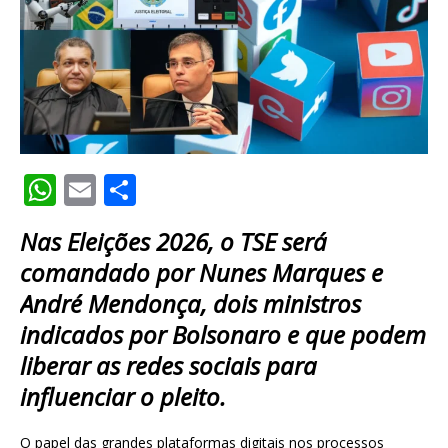
W
E
S
h
m
h
Nas Eleições 2026, o TSE será
at
ai
ar
comandado por Nunes Marques e
s
l
e
André Mendonça, dois ministros
A
indicados por Bolsonaro e que podem
p
liberar as redes sociais para
p
influenciar o pleito.
O papel das grandes plataformas digitais nos processos