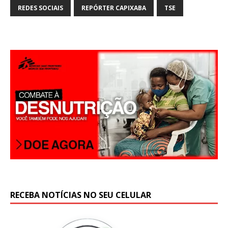
p
REDES SOCIAIS
REPÓRTER CAPIXABA
TSE
RECEBA NOTÍCIAS NO SEU CELULAR