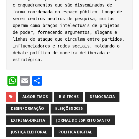
e enquadramentos que são disseminados de 
forma coordenada no espaço público. Longe de 
serem centros neutros de pesquisa, muitos 
operam como braços intelectuais de projetos 
de poder, fornecendo argumentos, slogans e 
linhas de ataque que circulam entre partidos, 
influenciadores e redes sociais, moldando o 
debate político de maneira deliberada e 
estratégica.
W
E
S
h
m
h
at
ai
ar
ALGORITMOS
BIG TECHS
DEMOCRACIA
s
l
e
DESINFORMAÇÃO
ELEIÇÕES 2026
A
EXTREMA-DIREITA
JORNAL DO ESPÍRITO SANTO
p
JUSTIÇA ELEITORAL
POLÍTICA DIGITAL