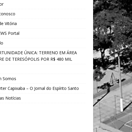
ior
 conosco
e Vitória
WS Portal
do
TUNIDADE ÚNICA: TERRENO EM ÁREA
E DE TERESÓPOLIS POR R$ 480 MIL
s
m Somos
ter Capixaba – O Jornal do Espírito Santo
as Notícias