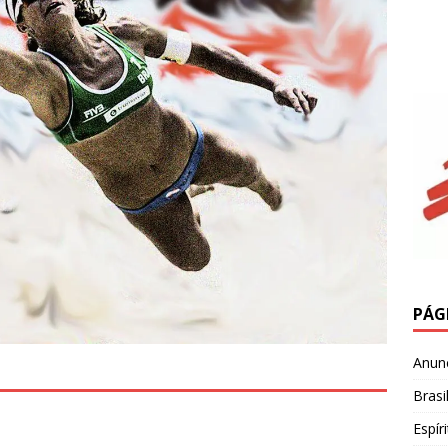
PÁG
Anun
Brasi
Espír