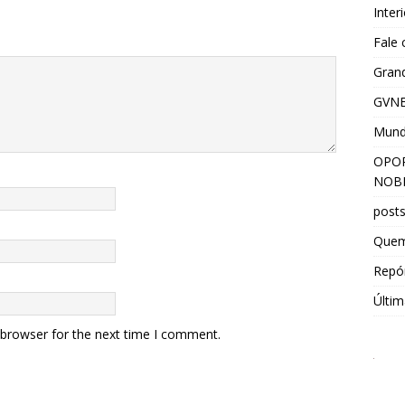
Inter
Fale
Grand
GVNE
Mun
OPOR
NOBR
post
Que
Repór
Últim
 browser for the next time I comment.