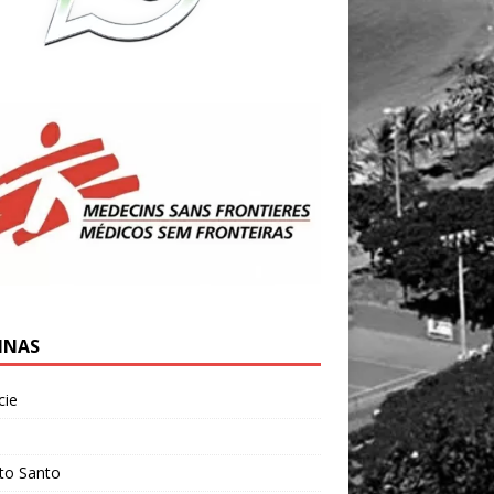
INAS
cie
l
ito Santo