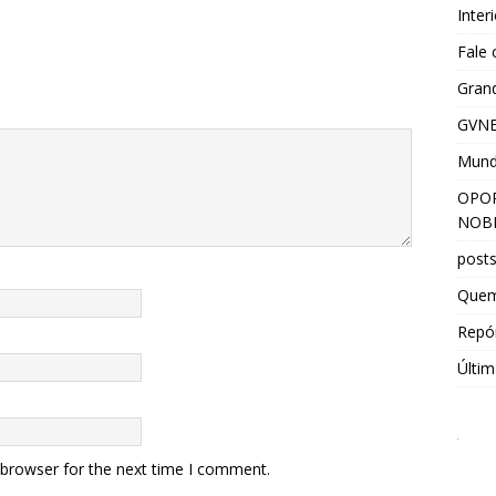
Inter
Fale
Grand
GVNE
Mun
OPOR
NOBR
post
Que
Repór
Últim
 browser for the next time I comment.