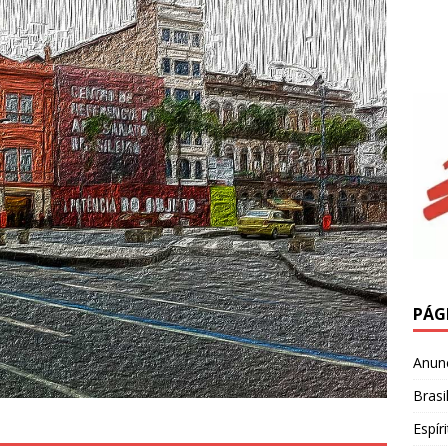
PÁG
Anun
Brasi
Espír