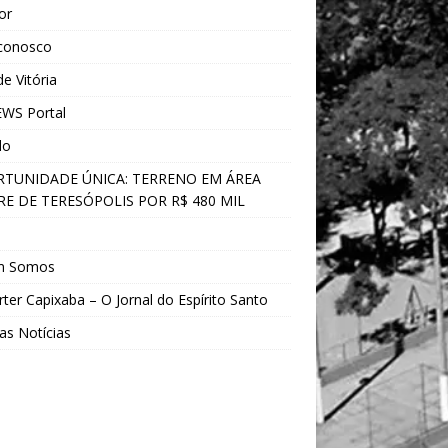
ior
 conosco
e Vitória
WS Portal
do
TUNIDADE ÚNICA: TERRENO EM ÁREA
E DE TERESÓPOLIS POR R$ 480 MIL
s
m Somos
ter Capixaba – O Jornal do Espírito Santo
as Notícias