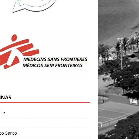
INAS
cie
l
ito Santo