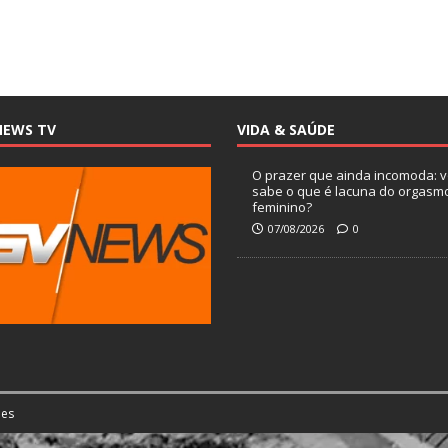
NEWS TV
VIDA & SAÚDE
O prazer que ainda incomoda: 
sabe o que é lacuna do orgasm
feminino?
07/08/2026
0
es