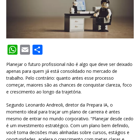
W
E
S
h
m
h
Planejar o futuro profissional não é algo que deve ser deixado
at
ai
ar
apenas para quem já está consolidado no mercado de
s
l
e
trabalho. Pelo contrário: quanto antes esse processo
começar, maiores são as chances de conquistar clareza, foco
A
e crescimento ao longo da trajetória.
p
Segundo Leonardo Andreoli, diretor da Prepara IA, o
p
momento ideal para traçar um plano de carreira é antes
mesmo de entrar no mundo corporativo. “Planejar desde cedo
é um investimento estratégico. Com um plano bem definido,
você toma decisões mais alinhadas sobre cursos, estágios e
oportunidades, acelera o crescimento com metas claras e