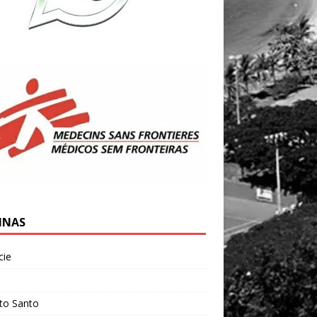
INAS
cie
l
ito Santo