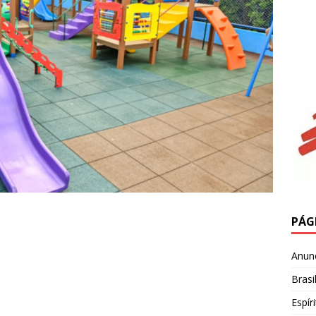
PÁG
Anun
Brasi
Espír