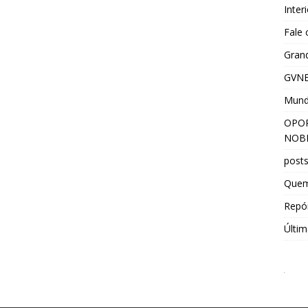
Inter
Fale
Grand
GVNE
Mun
OPOR
NOBR
post
Que
Repór
Últim