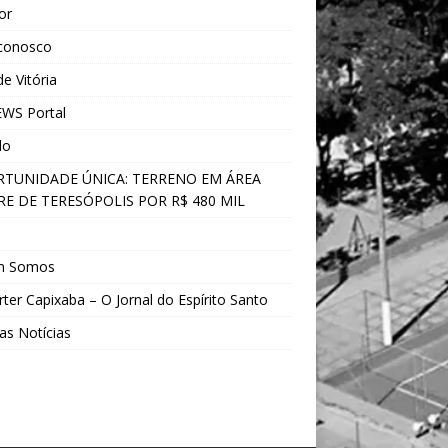
ior
 conosco
e Vitória
WS Portal
do
TUNIDADE ÚNICA: TERRENO EM ÁREA
E DE TERESÓPOLIS POR R$ 480 MIL
s
m Somos
ter Capixaba – O Jornal do Espírito Santo
as Notícias