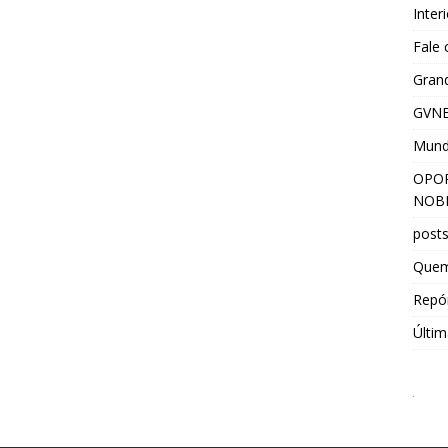
Inter
Fale
Grand
GVNE
Mun
OPOR
NOBR
post
Que
Repór
Últim