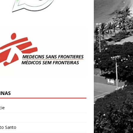
INAS
cie
l
ito Santo