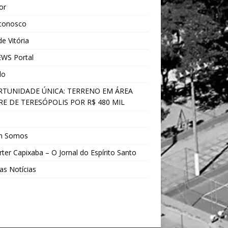
ior
 conosco
e Vitória
WS Portal
do
TUNIDADE ÚNICA: TERRENO EM ÁREA
E DE TERESÓPOLIS POR R$ 480 MIL
s
m Somos
ter Capixaba – O Jornal do Espírito Santo
as Notícias